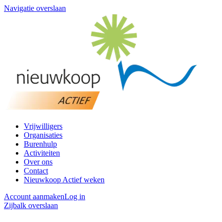
Navigatie overslaan
Vrijwilligers
Organisaties
Burenhulp
Activiteiten
Over ons
Contact
Nieuwkoop Actief weken
Account aanmaken
Log in
Zijbalk overslaan