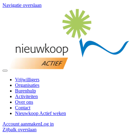
Navigatie overslaan
Vrijwilligers
Organisaties
Burenhulp
Activiteiten
Over ons
Contact
Nieuwkoop Actief weken
Account aanmaken
Log in
Zijbalk overslaan