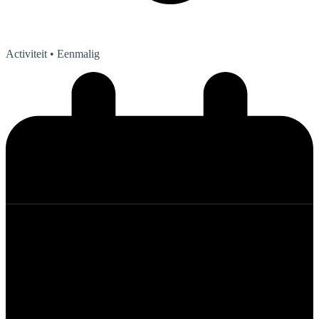
Activiteit
• Eenmalig