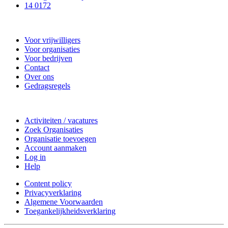
14 0172
Nieuwkoop Actief
Voor vrijwilligers
Voor organisaties
Voor bedrijven
Contact
Over ons
Gedragsregels
Doe mee
Activiteiten / vacatures
Zoek Organisaties
Organisatie toevoegen
Account aanmaken
Log in
Help
Content policy
Privacyverklaring
Algemene Voorwaarden
Toegankelijkheidsverklaring