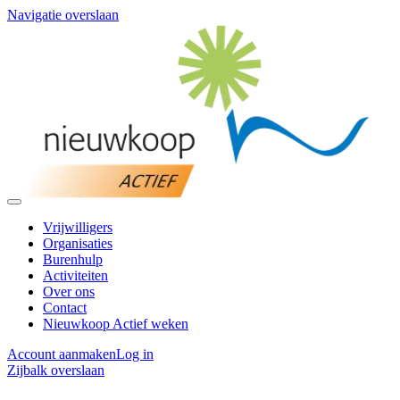
Navigatie overslaan
Vrijwilligers
Organisaties
Burenhulp
Activiteiten
Over ons
Contact
Nieuwkoop Actief weken
Account aanmaken
Log in
Zijbalk overslaan