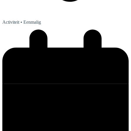
Activiteit
• Eenmalig