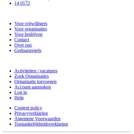
14 0172
Nieuwkoop Actief
Voor vrijwilligers
Voor organisaties
Voor bedrijven
Contact
Over ons
Gedragsregels
Doe mee
Activiteiten / vacatures
Zoek Organisaties
Organisatie toevoegen
Account aanmaken
Log in
Help
Content policy
Privacyverklaring
Algemene Voorwaarden
Toegankelijkheidsverklaring