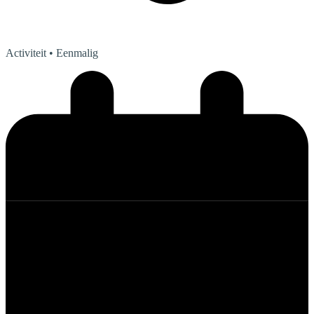
Activiteit
• Eenmalig