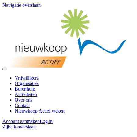
Navigatie overslaan
Vrijwilligers
Organisaties
Burenhulp
Activiteiten
Over ons
Contact
Nieuwkoop Actief weken
Account aanmaken
Log in
Zijbalk overslaan