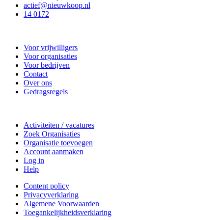
actief@nieuwkoop.nl
14 0172
Nieuwkoop Actief
Voor vrijwilligers
Voor organisaties
Voor bedrijven
Contact
Over ons
Gedragsregels
Doe mee
Activiteiten / vacatures
Zoek Organisaties
Organisatie toevoegen
Account aanmaken
Log in
Help
Content policy
Privacyverklaring
Algemene Voorwaarden
Toegankelijkheidsverklaring