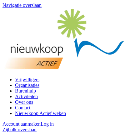
Navigatie overslaan
Vrijwilligers
Organisaties
Burenhulp
Activiteiten
Over ons
Contact
Nieuwkoop Actief weken
Account aanmaken
Log in
Zijbalk overslaan