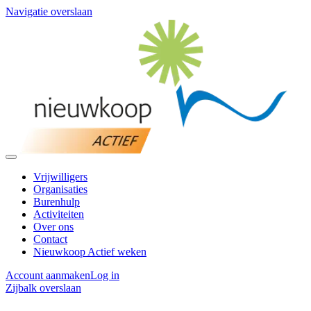
Navigatie overslaan
Vrijwilligers
Organisaties
Burenhulp
Activiteiten
Over ons
Contact
Nieuwkoop Actief weken
Account aanmaken
Log in
Zijbalk overslaan