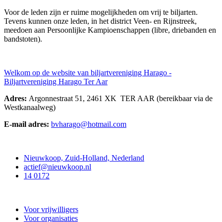
Voor de leden zijn er ruime mogelijkheden om vrij te biljarten.
Tevens kunnen onze leden, in het district Veen- en Rijnstreek,
meedoen aan Persoonlijke Kampioenschappen (libre, driebanden en
bandstoten).
Welkom op de website van biljartvereniging Harago -
Biljartvereniging Harago Ter Aar
Adres:
Argonnestraat 51, 2461 XK TER AAR (bereikbaar via de
Westkanaalweg)
E-mail adres:
bvharago@hotmail.com
Contact
Nieuwkoop, Zuid-Holland, Nederland
actief@nieuwkoop.nl
14 0172
Nieuwkoop Actief
Voor vrijwilligers
Voor organisaties