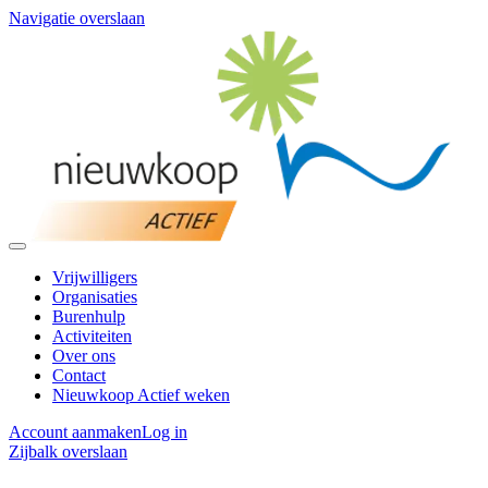
Navigatie overslaan
Vrijwilligers
Organisaties
Burenhulp
Activiteiten
Over ons
Contact
Nieuwkoop Actief weken
Account aanmaken
Log in
Zijbalk overslaan