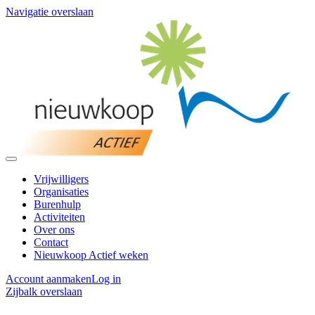
Navigatie overslaan
Vrijwilligers
Organisaties
Burenhulp
Activiteiten
Over ons
Contact
Nieuwkoop Actief weken
Account aanmaken
Log in
Zijbalk overslaan