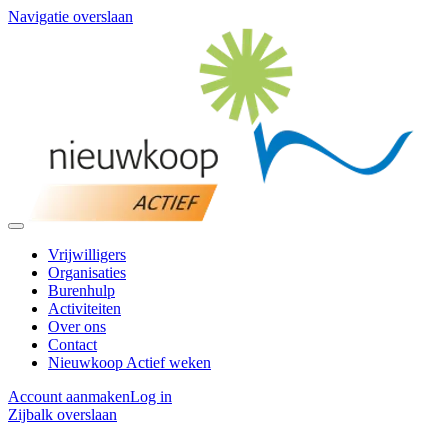
Navigatie overslaan
Vrijwilligers
Organisaties
Burenhulp
Activiteiten
Over ons
Contact
Nieuwkoop Actief weken
Account aanmaken
Log in
Zijbalk overslaan