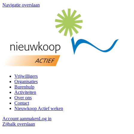
Navigatie overslaan
Vrijwilligers
Organisaties
Burenhulp
Activiteiten
Over ons
Contact
Nieuwkoop Actief weken
Account aanmaken
Log in
Zijbalk overslaan