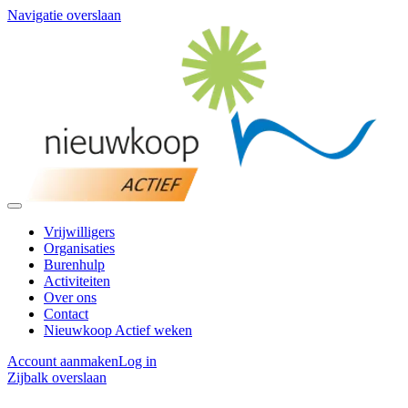
Navigatie overslaan
Vrijwilligers
Organisaties
Burenhulp
Activiteiten
Over ons
Contact
Nieuwkoop Actief weken
Account aanmaken
Log in
Zijbalk overslaan