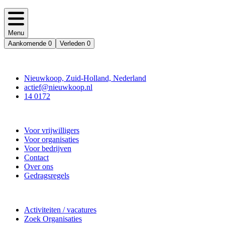
Menu
Aankomende
0
Verleden
0
Contact
Nieuwkoop, Zuid-Holland, Nederland
actief@nieuwkoop.nl
14 0172
Nieuwkoop Actief
Voor vrijwilligers
Voor organisaties
Voor bedrijven
Contact
Over ons
Gedragsregels
Doe mee
Activiteiten / vacatures
Zoek Organisaties