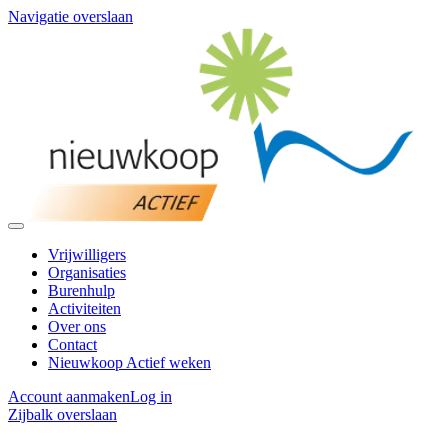
Navigatie overslaan
Vrijwilligers
Organisaties
Burenhulp
Activiteiten
Over ons
Contact
Nieuwkoop Actief weken
Account aanmaken
Log in
Zijbalk overslaan