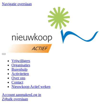
Navigatie overslaan
Vrijwilligers
Organisaties
Burenhulp
Activiteiten
Over ons
Contact
Nieuwkoop Actief weken
Account aanmaken
Log in
Zijbalk overslaan