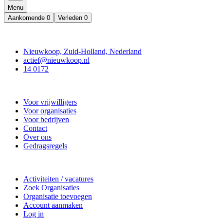
Menu
Aankomende
0
Verleden
0
Contact
Nieuwkoop, Zuid-Holland, Nederland
actief@nieuwkoop.nl
14 0172
Nieuwkoop Actief
Voor vrijwilligers
Voor organisaties
Voor bedrijven
Contact
Over ons
Gedragsregels
Doe mee
Activiteiten / vacatures
Zoek Organisaties
Organisatie toevoegen
Account aanmaken
Log in