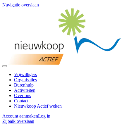
Navigatie overslaan
Vrijwilligers
Organisaties
Burenhulp
Activiteiten
Over ons
Contact
Nieuwkoop Actief weken
Account aanmaken
Log in
Zijbalk overslaan