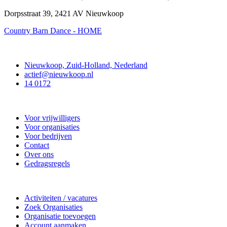
Dorpsstraat 39, 2421 AV Nieuwkoop
Country Barn Dance - HOME
Contact
Nieuwkoop, Zuid-Holland, Nederland
actief@nieuwkoop.nl
14 0172
Nieuwkoop Actief
Voor vrijwilligers
Voor organisaties
Voor bedrijven
Contact
Over ons
Gedragsregels
Doe mee
Activiteiten / vacatures
Zoek Organisaties
Organisatie toevoegen
Account aanmaken