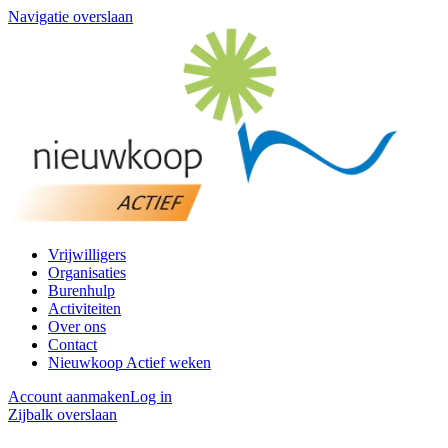
Navigatie overslaan
Vrijwilligers
Organisaties
Burenhulp
Activiteiten
Over ons
Contact
Nieuwkoop Actief weken
Account aanmaken
Log in
Zijbalk overslaan