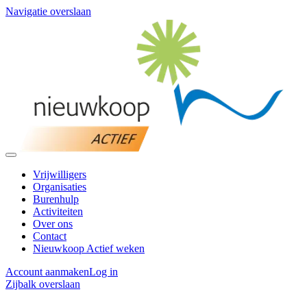
Navigatie overslaan
Vrijwilligers
Organisaties
Burenhulp
Activiteiten
Over ons
Contact
Nieuwkoop Actief weken
Account aanmaken
Log in
Zijbalk overslaan