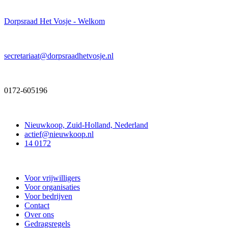
Dorpsraad Het Vosje - Welkom
secretariaat@dorpsraadhetvosje.nl
0172-605196
Contact
Nieuwkoop, Zuid-Holland, Nederland
actief@nieuwkoop.nl
14 0172
Nieuwkoop Actief
Voor vrijwilligers
Voor organisaties
Voor bedrijven
Contact
Over ons
Gedragsregels