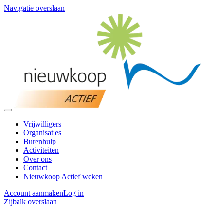
Navigatie overslaan
Vrijwilligers
Organisaties
Burenhulp
Activiteiten
Over ons
Contact
Nieuwkoop Actief weken
Account aanmaken
Log in
Zijbalk overslaan