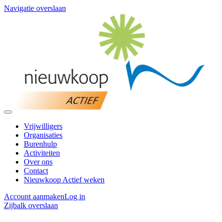
Navigatie overslaan
Vrijwilligers
Organisaties
Burenhulp
Activiteiten
Over ons
Contact
Nieuwkoop Actief weken
Account aanmaken
Log in
Zijbalk overslaan