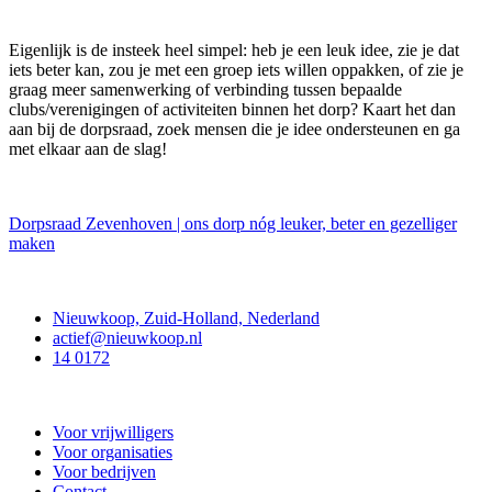
Eigenlijk is de insteek heel simpel: heb je een leuk idee, zie je dat
iets beter kan, zou je met een groep iets willen oppakken, of zie je
graag meer samenwerking of verbinding tussen bepaalde
clubs/verenigingen of activiteiten binnen het dorp? Kaart het dan
aan bij de dorpsraad, zoek mensen die je idee ondersteunen en ga
met elkaar aan de slag!
Dorpsraad Zevenhoven | ons dorp nóg leuker, beter en gezelliger
maken
Contact
Nieuwkoop, Zuid-Holland, Nederland
actief@nieuwkoop.nl
14 0172
Nieuwkoop Actief
Voor vrijwilligers
Voor organisaties
Voor bedrijven
Contact