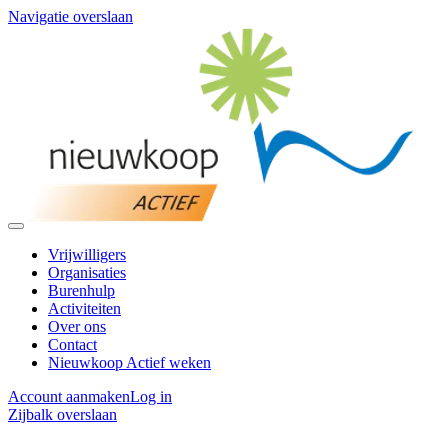
Navigatie overslaan
Vrijwilligers
Organisaties
Burenhulp
Activiteiten
Over ons
Contact
Nieuwkoop Actief weken
Account aanmaken
Log in
Zijbalk overslaan