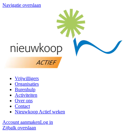
Navigatie overslaan
Vrijwilligers
Organisaties
Burenhulp
Activiteiten
Over ons
Contact
Nieuwkoop Actief weken
Account aanmaken
Log in
Zijbalk overslaan