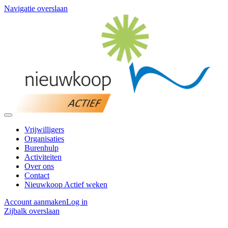
Navigatie overslaan
Vrijwilligers
Organisaties
Burenhulp
Activiteiten
Over ons
Contact
Nieuwkoop Actief weken
Account aanmaken
Log in
Zijbalk overslaan