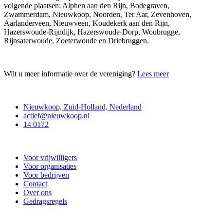
volgende plaatsen: Alphen aan den Rijn, Bodegraven,
Zwammerdam, Nieuwkoop, Noorden, Ter Aar, Zevenhoven,
Aarlanderveen, Nieuwveen, Koudekerk aan den Rijn,
Hazerswoude-Rijndijk, Hazerswoude-Dorp, Woubrugge,
Rijnsaterwoude, Zoeterwoude en Driebruggen.
Wilt u meer informatie over de vereniging?
Lees meer
Contact
Nieuwkoop, Zuid-Holland, Nederland
actief@nieuwkoop.nl
14 0172
Nieuwkoop Actief
Voor vrijwilligers
Voor organisaties
Voor bedrijven
Contact
Over ons
Gedragsregels
Doe mee