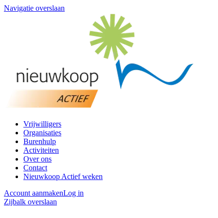
Navigatie overslaan
Vrijwilligers
Organisaties
Burenhulp
Activiteiten
Over ons
Contact
Nieuwkoop Actief weken
Account aanmaken
Log in
Zijbalk overslaan