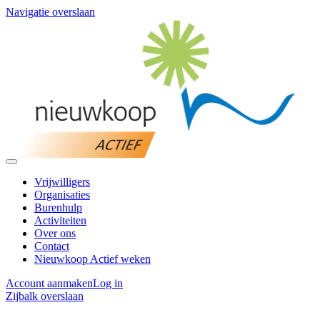
Navigatie overslaan
Vrijwilligers
Organisaties
Burenhulp
Activiteiten
Over ons
Contact
Nieuwkoop Actief weken
Account aanmaken
Log in
Zijbalk overslaan