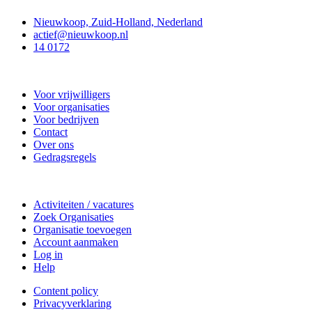
Nieuwkoop, Zuid-Holland, Nederland
actief@nieuwkoop.nl
14 0172
Nieuwkoop Actief
Voor vrijwilligers
Voor organisaties
Voor bedrijven
Contact
Over ons
Gedragsregels
Doe mee
Activiteiten / vacatures
Zoek Organisaties
Organisatie toevoegen
Account aanmaken
Log in
Help
Content policy
Privacyverklaring