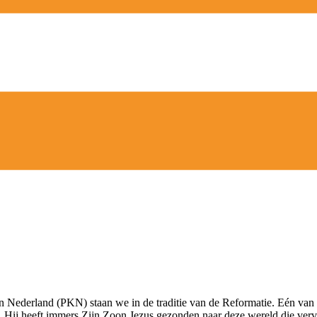
ederland (PKN) staan we in de traditie van de Reformatie. Eén van de
 Hij heeft immers Zijn Zoon Jezus gezonden naar deze wereld die vervul