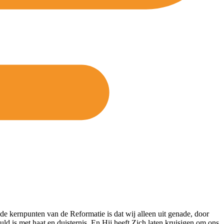
 kernpunten van de Reformatie is dat wij alleen uit genade, door
d is met haat en duisternis. En Hij heeft Zich laten kruisigen om ons