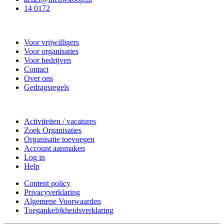
14 0172
Nieuwkoop Actief
Voor vrijwilligers
Voor organisaties
Voor bedrijven
Contact
Over ons
Gedragsregels
Doe mee
Activiteiten / vacatures
Zoek Organisaties
Organisatie toevoegen
Account aanmaken
Log in
Help
Content policy
Privacyverklaring
Algemene Voorwaarden
Toegankelijkheidsverklaring