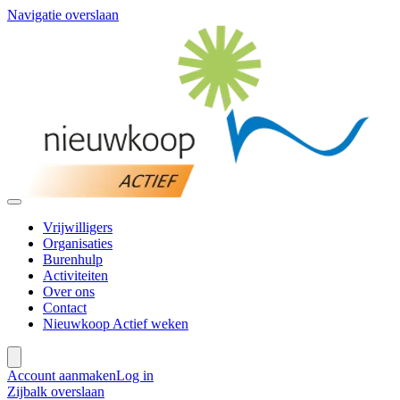
Navigatie overslaan
Vrijwilligers
Organisaties
Burenhulp
Activiteiten
Over ons
Contact
Nieuwkoop Actief weken
Account aanmaken
Log in
Zijbalk overslaan