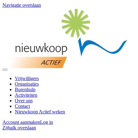
Navigatie overslaan
Vrijwilligers
Organisaties
Burenhulp
Activiteiten
Over ons
Contact
Nieuwkoop Actief weken
Account aanmaken
Log in
Zijbalk overslaan