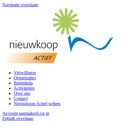
Navigatie overslaan
Vrijwilligers
Organisaties
Burenhulp
Activiteiten
Over ons
Contact
Nieuwkoop Actief weken
Account aanmaken
Log in
Zijbalk overslaan