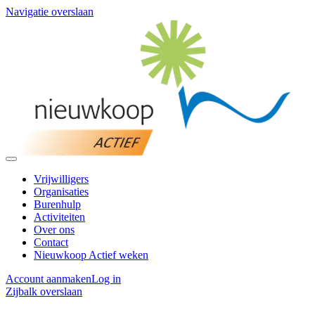
Navigatie overslaan
Vrijwilligers
Organisaties
Burenhulp
Activiteiten
Over ons
Contact
Nieuwkoop Actief weken
Account aanmaken
Log in
Zijbalk overslaan