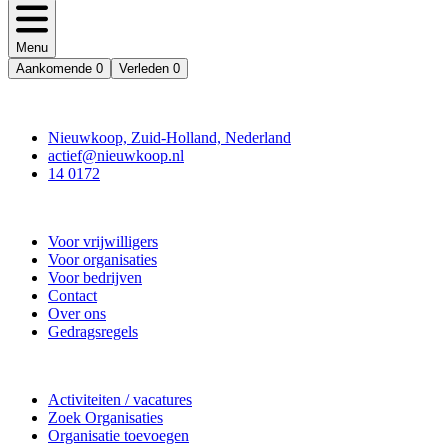
Menu
Aankomende
0
Verleden
0
Contact
Nieuwkoop, Zuid-Holland, Nederland
actief@nieuwkoop.nl
14 0172
Nieuwkoop Actief
Voor vrijwilligers
Voor organisaties
Voor bedrijven
Contact
Over ons
Gedragsregels
Doe mee
Activiteiten / vacatures
Zoek Organisaties
Organisatie toevoegen