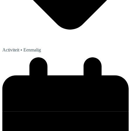
Activiteit
• Eenmalig