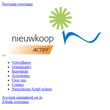
Navigatie overslaan
Vrijwilligers
Organisaties
Burenhulp
Activiteiten
Over ons
Contact
Nieuwkoop Actief weken
Account aanmaken
Log in
Zijbalk overslaan