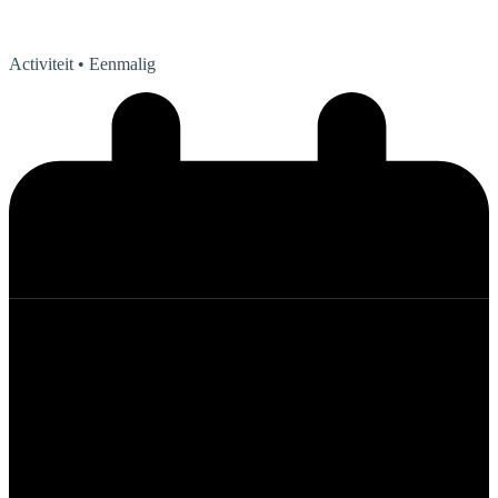
Activiteit
• Eenmalig