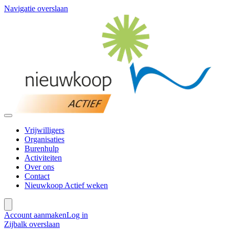
Navigatie overslaan
Vrijwilligers
Organisaties
Burenhulp
Activiteiten
Over ons
Contact
Nieuwkoop Actief weken
Account aanmaken
Log in
Zijbalk overslaan