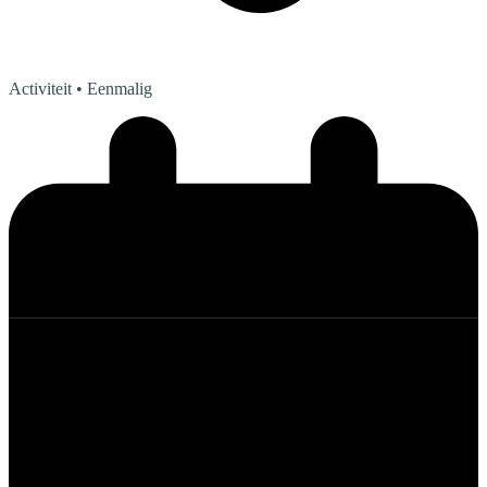
Activiteit
• Eenmalig