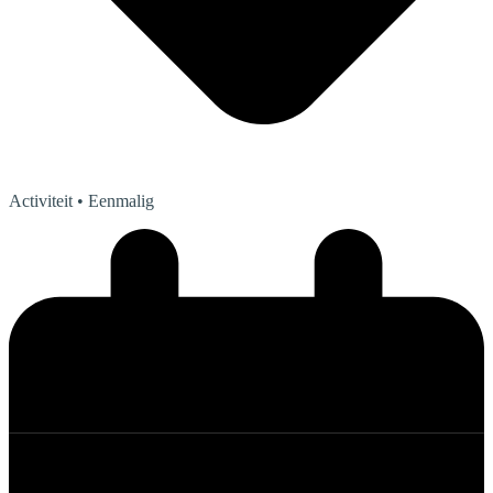
Activiteit
• Eenmalig