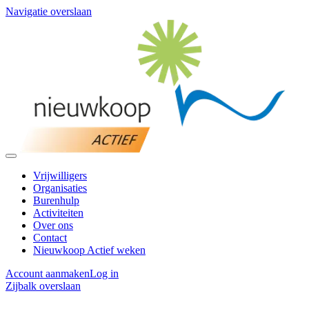
Navigatie overslaan
Vrijwilligers
Organisaties
Burenhulp
Activiteiten
Over ons
Contact
Nieuwkoop Actief weken
Account aanmaken
Log in
Zijbalk overslaan