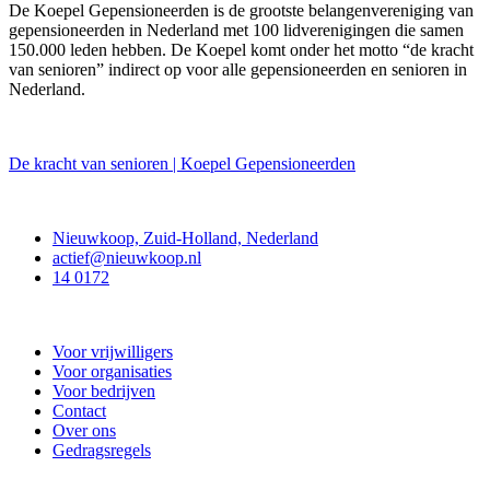
De Koepel Gepensioneerden is de grootste belangenvereniging van
gepensioneerden in Nederland met 100 lidverenigingen die samen
150.000 leden hebben. De Koepel komt onder het motto “de kracht
van senioren” indirect op voor alle gepensioneerden en senioren in
Nederland.
De kracht van senioren | Koepel Gepensioneerden
Contact
Nieuwkoop, Zuid-Holland, Nederland
actief@nieuwkoop.nl
14 0172
Nieuwkoop Actief
Voor vrijwilligers
Voor organisaties
Voor bedrijven
Contact
Over ons
Gedragsregels
Doe mee