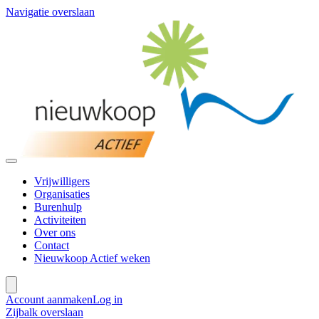
Navigatie overslaan
Vrijwilligers
Organisaties
Burenhulp
Activiteiten
Over ons
Contact
Nieuwkoop Actief weken
Account aanmaken
Log in
Zijbalk overslaan