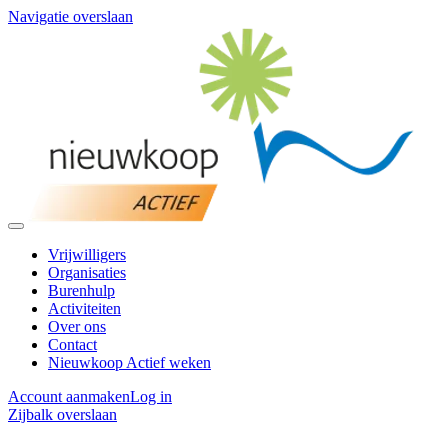
Navigatie overslaan
Vrijwilligers
Organisaties
Burenhulp
Activiteiten
Over ons
Contact
Nieuwkoop Actief weken
Account aanmaken
Log in
Zijbalk overslaan