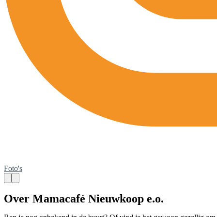
Foto's
Over Mamacafé Nieuwkoop e.o.