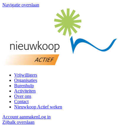
Navigatie overslaan
Vrijwilligers
Organisaties
Burenhulp
Activiteiten
Over ons
Contact
Nieuwkoop Actief weken
Account aanmaken
Log in
Zijbalk overslaan