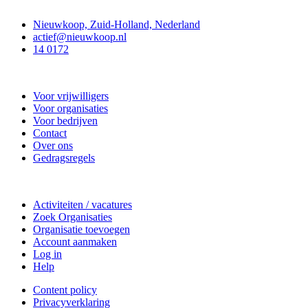
Contact
Nieuwkoop, Zuid-Holland, Nederland
actief@nieuwkoop.nl
14 0172
Nieuwkoop Actief
Voor vrijwilligers
Voor organisaties
Voor bedrijven
Contact
Over ons
Gedragsregels
Doe mee
Activiteiten / vacatures
Zoek Organisaties
Organisatie toevoegen
Account aanmaken
Log in
Help
Content policy
Privacyverklaring