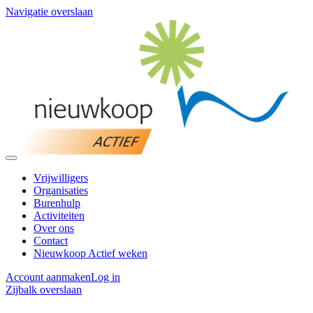
Navigatie overslaan
Vrijwilligers
Organisaties
Burenhulp
Activiteiten
Over ons
Contact
Nieuwkoop Actief weken
Account aanmaken
Log in
Zijbalk overslaan