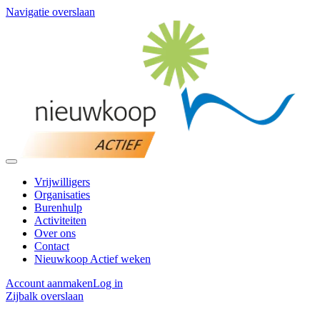
Navigatie overslaan
Vrijwilligers
Organisaties
Burenhulp
Activiteiten
Over ons
Contact
Nieuwkoop Actief weken
Account aanmaken
Log in
Zijbalk overslaan