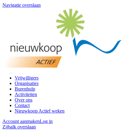
Navigatie overslaan
Vrijwilligers
Organisaties
Burenhulp
Activiteiten
Over ons
Contact
Nieuwkoop Actief weken
Account aanmaken
Log in
Zijbalk overslaan