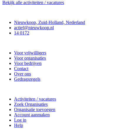
Bekijk alle activiteiten / vacatures
Contact
Nieuwkoop, Zuid-Holland, Nederland
actief@nieuwkoop.nl
14 0172
Nieuwkoop Actief
Voor vrijwilligers
Voor organisaties
Voor bedrijven
Contact
Over ons
Gedragsregels
Doe mee
Activiteiten / vacatures
Zoek Organisaties
Organisatie toevoegen
Account aanmaken
Log in
Help