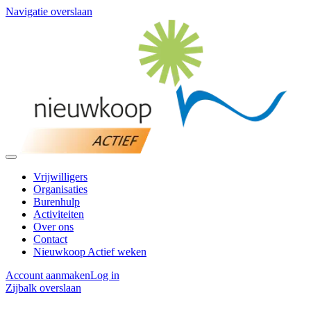
Navigatie overslaan
Vrijwilligers
Organisaties
Burenhulp
Activiteiten
Over ons
Contact
Nieuwkoop Actief weken
Account aanmaken
Log in
Zijbalk overslaan