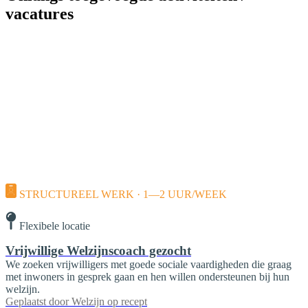
vacatures
STRUCTUREEL WERK · 1—2 UUR/WEEK
Flexibele locatie
Vrijwillige Welzijnscoach gezocht
We zoeken vrijwilligers met goede sociale vaardigheden die graag
met inwoners in gesprek gaan en hen willen ondersteunen bij hun
welzijn.
Geplaatst door
Welzijn op recept