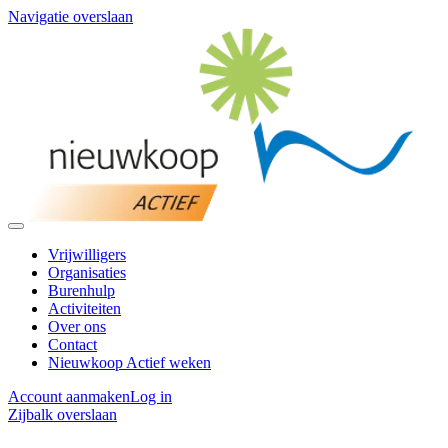
Navigatie overslaan
Vrijwilligers
Organisaties
Burenhulp
Activiteiten
Over ons
Contact
Nieuwkoop Actief weken
Account aanmaken
Log in
Zijbalk overslaan