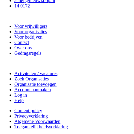
actief@nieuwkoop.nl
14 0172
Nieuwkoop Actief
Voor vrijwilligers
Voor organisaties
Voor bedrijven
Contact
Over ons
Gedragsregels
Doe mee
Activiteiten / vacatures
Zoek Organisaties
Organisatie toevoegen
Account aanmaken
Log in
Help
Content policy
Privacyverklaring
Algemene Voorwaarden
Toegankelijkheidsverklaring