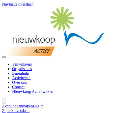
Navigatie overslaan
Vrijwilligers
Organisaties
Burenhulp
Activiteiten
Over ons
Contact
Nieuwkoop Actief weken
Account aanmaken
Log in
Zijbalk overslaan