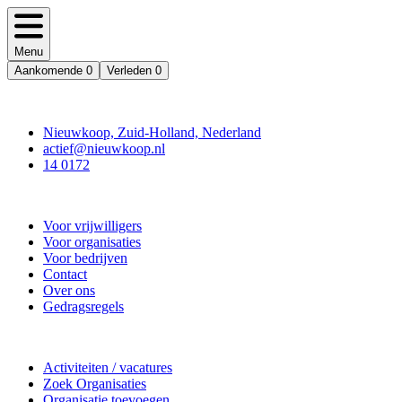
Menu
Aankomende
0
Verleden
0
Contact
Nieuwkoop, Zuid-Holland, Nederland
actief@nieuwkoop.nl
14 0172
Nieuwkoop Actief
Voor vrijwilligers
Voor organisaties
Voor bedrijven
Contact
Over ons
Gedragsregels
Doe mee
Activiteiten / vacatures
Zoek Organisaties
Organisatie toevoegen