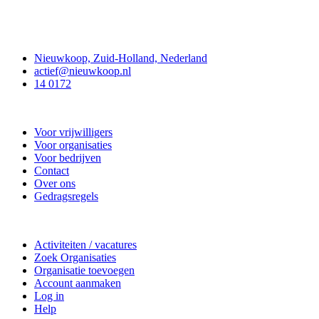
Contact
Nieuwkoop, Zuid-Holland, Nederland
actief@nieuwkoop.nl
14 0172
Nieuwkoop Actief
Voor vrijwilligers
Voor organisaties
Voor bedrijven
Contact
Over ons
Gedragsregels
Doe mee
Activiteiten / vacatures
Zoek Organisaties
Organisatie toevoegen
Account aanmaken
Log in
Help