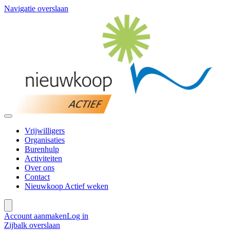
Navigatie overslaan
Vrijwilligers
Organisaties
Burenhulp
Activiteiten
Over ons
Contact
Nieuwkoop Actief weken
Account aanmaken
Log in
Zijbalk overslaan