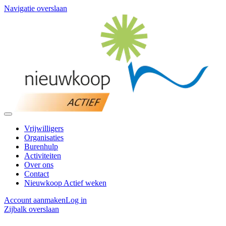
Navigatie overslaan
Vrijwilligers
Organisaties
Burenhulp
Activiteiten
Over ons
Contact
Nieuwkoop Actief weken
Account aanmaken
Log in
Zijbalk overslaan