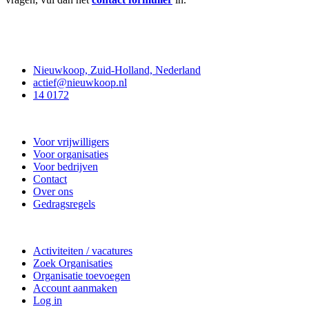
Contact
Nieuwkoop, Zuid-Holland, Nederland
actief@nieuwkoop.nl
14 0172
Nieuwkoop Actief
Voor vrijwilligers
Voor organisaties
Voor bedrijven
Contact
Over ons
Gedragsregels
Doe mee
Activiteiten / vacatures
Zoek Organisaties
Organisatie toevoegen
Account aanmaken
Log in