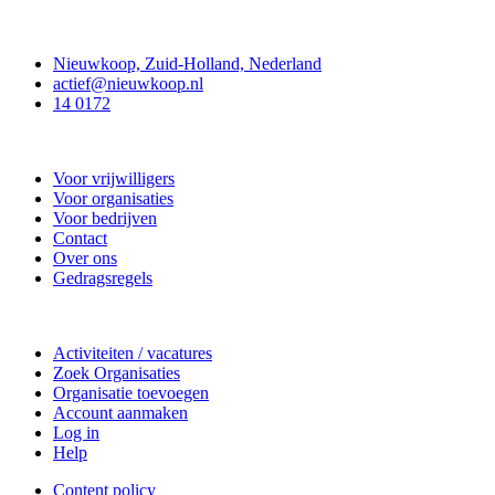
Contact
Nieuwkoop, Zuid-Holland, Nederland
actief@nieuwkoop.nl
14 0172
Nieuwkoop Actief
Voor vrijwilligers
Voor organisaties
Voor bedrijven
Contact
Over ons
Gedragsregels
Doe mee
Activiteiten / vacatures
Zoek Organisaties
Organisatie toevoegen
Account aanmaken
Log in
Help
Content policy