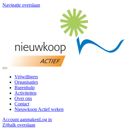
Navigatie overslaan
Vrijwilligers
Organisaties
Burenhulp
Activiteiten
Over ons
Contact
Nieuwkoop Actief weken
Account aanmaken
Log in
Zijbalk overslaan