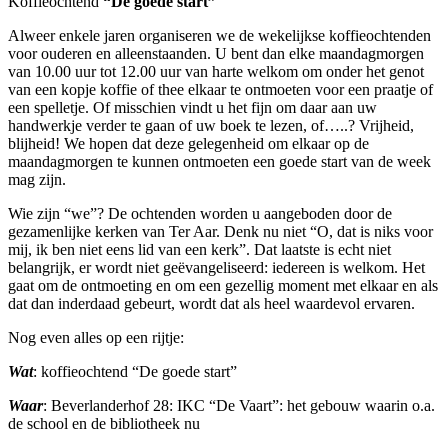
Koffieochtend
“De goede start”
Alweer enkele jaren organiseren we de wekelijkse koffieochtenden
voor ouderen en alleenstaanden. U bent dan elke maandagmorgen
van 10.00 uur tot 12.00 uur van harte welkom om onder het genot
van een kopje koffie of thee elkaar te ontmoeten voor een praatje of
een spelletje. Of misschien vindt u het fijn om daar aan uw
handwerkje verder te gaan of uw boek te lezen, of…..? Vrijheid,
blijheid! We hopen dat deze gelegenheid om elkaar op de
maandagmorgen te kunnen ontmoeten een goede start van de week
mag zijn.
Wie zijn “we”? De ochtenden worden u aangeboden door de
gezamenlijke kerken van Ter Aar. Denk nu niet “O, dat is niks voor
mij, ik ben niet eens lid van een kerk”. Dat laatste is echt niet
belangrijk, er wordt niet geëvangeliseerd: iedereen is welkom. Het
gaat om de ontmoeting en om een gezellig moment met elkaar en als
dat dan inderdaad gebeurt, wordt dat als heel waardevol ervaren.
Nog even alles op een rijtje:
Wat
: koffieochtend “De goede start”
Waar
: Beverlanderhof 28: IKC “De Vaart”: het gebouw waarin o.a.
de school en de bibliotheek nu