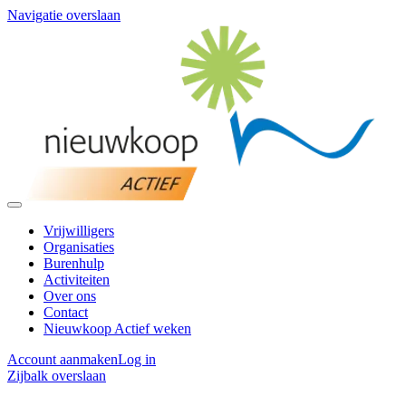
Navigatie overslaan
Vrijwilligers
Organisaties
Burenhulp
Activiteiten
Over ons
Contact
Nieuwkoop Actief weken
Account aanmaken
Log in
Zijbalk overslaan