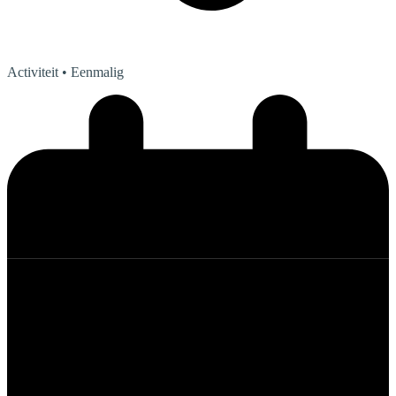
Activiteit
• Eenmalig