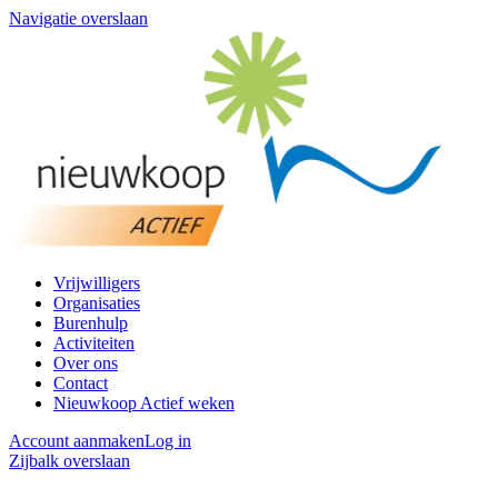
Navigatie overslaan
Vrijwilligers
Organisaties
Burenhulp
Activiteiten
Over ons
Contact
Nieuwkoop Actief weken
Account aanmaken
Log in
Zijbalk overslaan