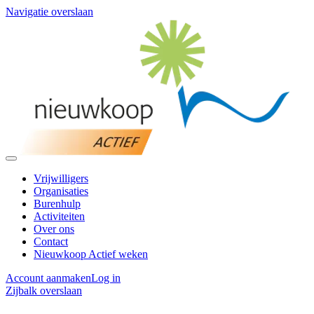
Navigatie overslaan
Vrijwilligers
Organisaties
Burenhulp
Activiteiten
Over ons
Contact
Nieuwkoop Actief weken
Account aanmaken
Log in
Zijbalk overslaan