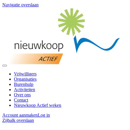
Navigatie overslaan
Vrijwilligers
Organisaties
Burenhulp
Activiteiten
Over ons
Contact
Nieuwkoop Actief weken
Account aanmaken
Log in
Zijbalk overslaan