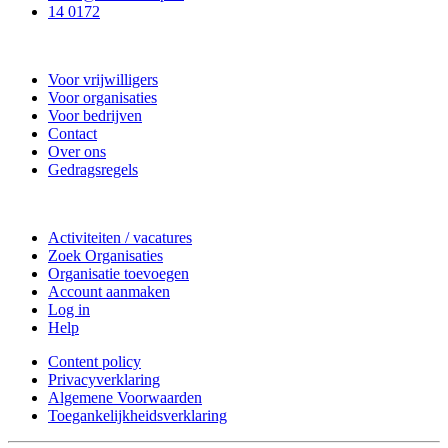
14 0172
Nieuwkoop Actief
Voor vrijwilligers
Voor organisaties
Voor bedrijven
Contact
Over ons
Gedragsregels
Doe mee
Activiteiten / vacatures
Zoek Organisaties
Organisatie toevoegen
Account aanmaken
Log in
Help
Content policy
Privacyverklaring
Algemene Voorwaarden
Toegankelijkheidsverklaring