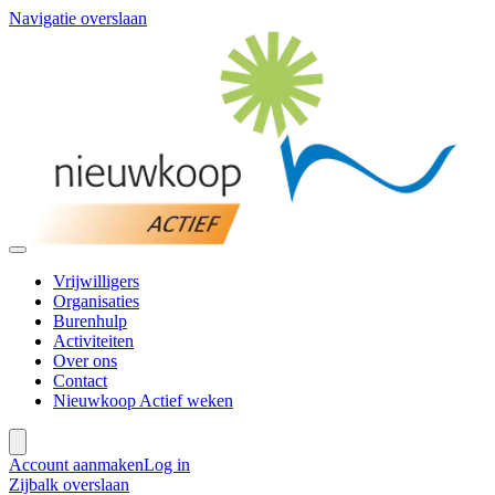
Navigatie overslaan
Vrijwilligers
Organisaties
Burenhulp
Activiteiten
Over ons
Contact
Nieuwkoop Actief weken
Account aanmaken
Log in
Zijbalk overslaan