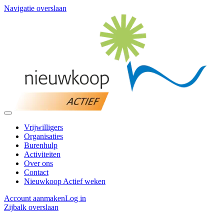
Navigatie overslaan
Vrijwilligers
Organisaties
Burenhulp
Activiteiten
Over ons
Contact
Nieuwkoop Actief weken
Account aanmaken
Log in
Zijbalk overslaan