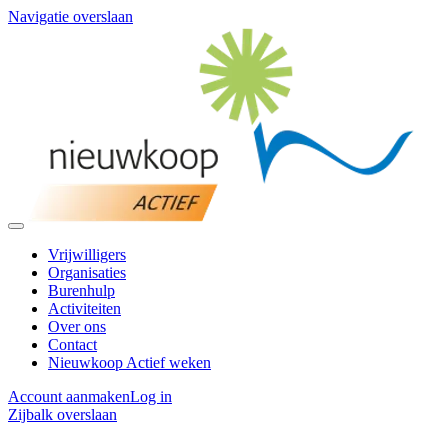
Navigatie overslaan
Vrijwilligers
Organisaties
Burenhulp
Activiteiten
Over ons
Contact
Nieuwkoop Actief weken
Account aanmaken
Log in
Zijbalk overslaan